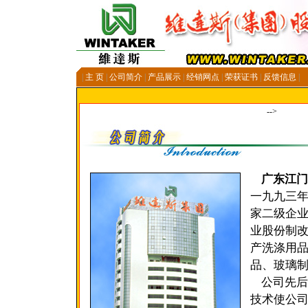
|
主 页
|
公司简介
|
产品展示
|
经销网点
|
荣获证书
|
反馈信息
|
-->
广东江门
一九九三
家二级企
业股份制
产洗涤用
品、玻璃
公司先后
技术使公