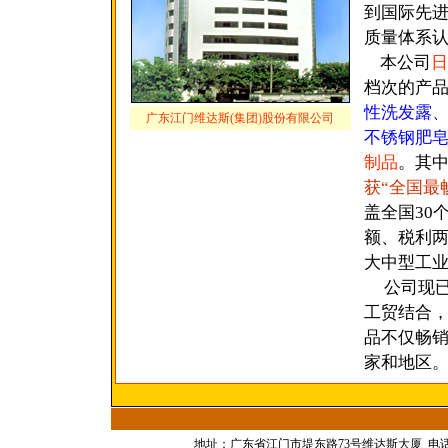
到国际先进水
质量体系
本公司
日
档次的产品
性洗发露
广东江门维达斯(集团)股份有限公司
不锈钢肥
制品
。其
获“全国最
盖全国30
额、税利两
大中型工业
公司现已
工贸结合
品不仅畅销
家和地区
地址：广东省江门市堤东路73号维达斯大厦 电话：(0750)