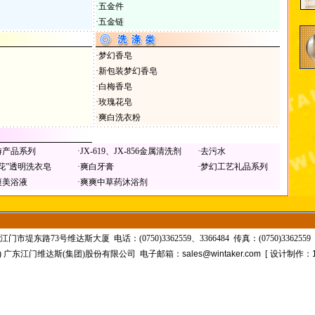
·
五金件
·
五金链
·
梦幻香皂
·
新包装梦幻香皂
·
白梅香皂
·
玫瑰花皂
·
爽白洗衣粉
游产品系列
·
JX-619、JX-856金属清洗剂
·
去污水
花”透明洗衣皂
·
爽白牙膏
·
梦幻工艺礼品系列
爽美浴液
·
爽爽中草药沐浴剂
市堤东路73号维达斯大厦 电话：(0750)3362559、3366484 传真：(0750)3362559 
C) 广东江门维达斯(集团)股份有限公司 电子邮箱：
sales@wintaker.com
[ 设计制作：