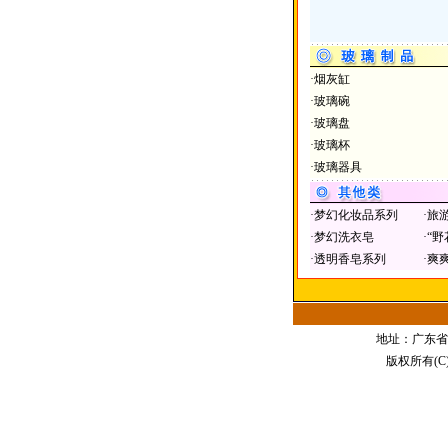
·
烟灰缸
·
玻璃碗
·
玻璃盘
·
玻璃杯
·
玻璃器具
·
梦幻化妆品系列
·
旅
·
梦幻洗衣皂
·
“野
·
透明香皂系列
·
爽
地址：广东省江门
版权所有(