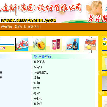
|
经销网点
|
荣获证书
|
反馈信息
|
·
五金工具
·
四合钮
露
·
不锈钢肥皂
露
·
袋 扣
·
钩 扣
·
拉 手
·
铭 牌
·
皮带扣
·
五金环