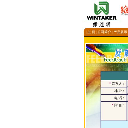
|
主 页
|
公司简介
|
产品展示
*
联系人：
地 址：
电 话：
*
附 言：